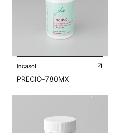
Incasol
PRECIO
-
780
MX