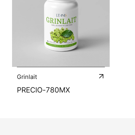
Grinlait
PRECIO
-
780
MX