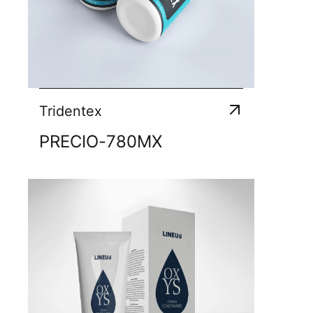
Tridentex
PRECIO
-
780
MX