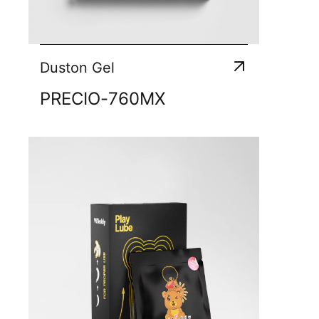
Duston Gel
PRECIO
-
760
MX