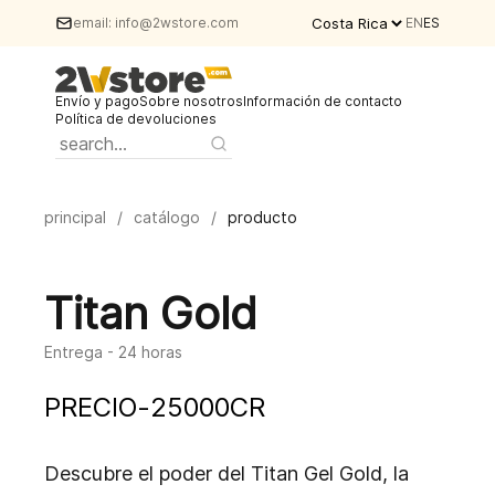
email:
info@2wstore.com
EN
ES
Envío y pago
Sobre nosotros
Información de contacto
Política de devoluciones
principal
/
catálogo
/
producto
Titan Gold
Entrega - 24 horas
PRECIO
-
25000
CR
Descubre el poder del Titan Gel Gold, la