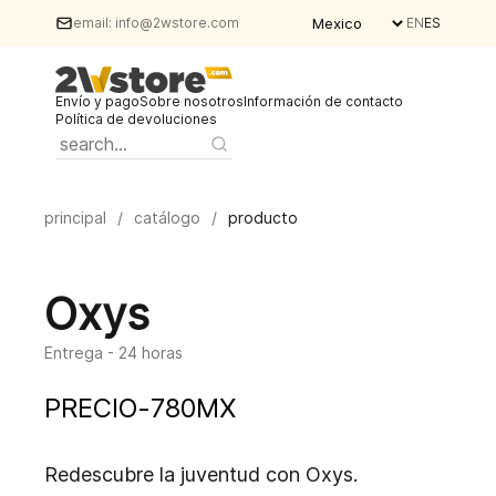
email:
info@2wstore.com
EN
ES
Envío y pago
Sobre nosotros
Información de contacto
Política de devoluciones
principal
/
catálogo
/
producto
Oxys
Entrega - 24 horas
PRECIO
-
780
MX
Redescubre la juventud con Oxys.