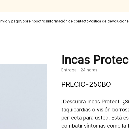
Envío y pago
Sobre nosotros
Información de contacto
Política de devolucione
Incas Protec
Entrega - 24 horas
PRECIO
-
250
BO
¡Descubra Incas Protect! ¿
taquicardias o visión borros
perfecta para usted. Está e
combatir síntomas como la fa