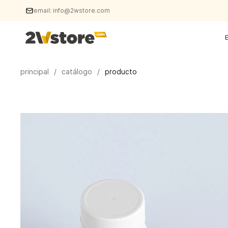
email:
info@2wstore.com
principal
/
catálogo
/
producto