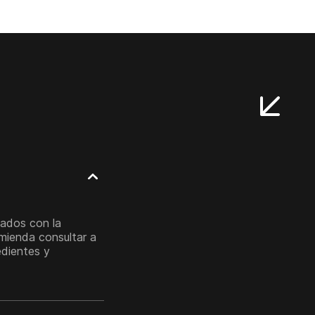
iados con la
omienda consultar a
edientes y