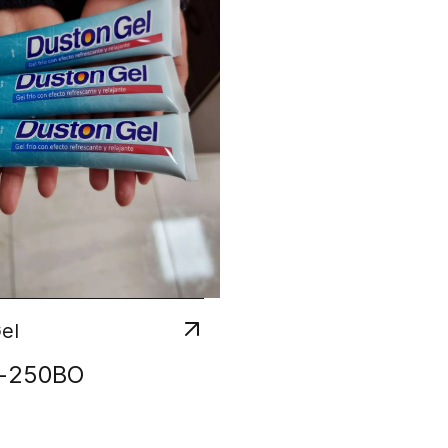
el
-
250
BO