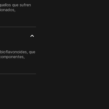
quellos que sufren
cionados,
 bioflavonoides, que
e componentes,