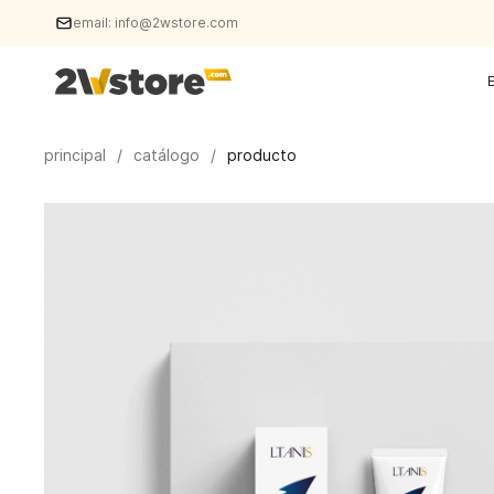
email:
info@2wstore.com
principal
/
catálogo
/
producto