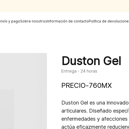
Envío y pago
Sobre nosotros
Información de contacto
Política de devolucione
Duston Gel
Entrega - 24 horas
PRECIO
-
760
MX
Duston Gel es una innovado
articulares. Diseñado espec
enfermedades y afecciones d
actúa eficazmente reduciend