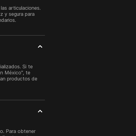
as articulaciones.
z y segura para
ndarios.
alizados. Si te
n México", te
can productos de
to. Para obtener