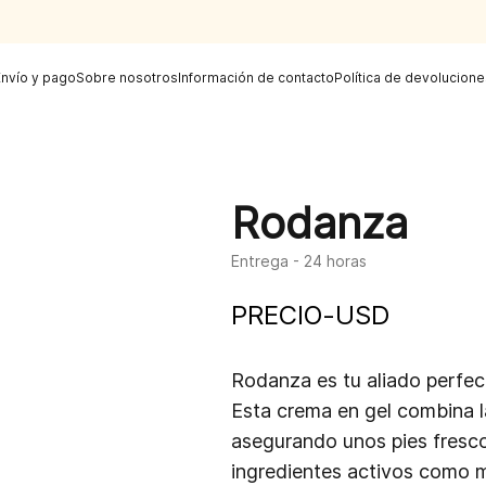
Envío y pago
Sobre nosotros
Información de contacto
Política de devolucione
Rodanza
Entrega - 24 horas
PRECIO
-
USD
Rodanza es tu aliado perfec
Esta crema en gel combina l
asegurando unos pies fresco
ingredientes activos como mel