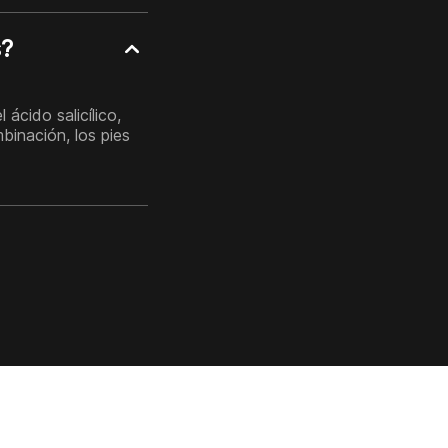
s?
ácido salicílico,
binación, los pies