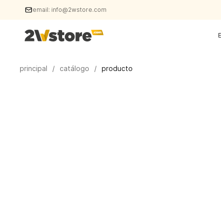
email:
info@2wstore.com
principal
/
catálogo
/
producto